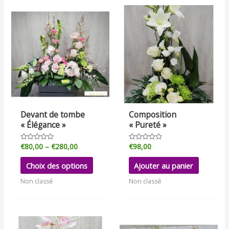
Devant de tombe
Composition
« Élégance »
« Pureté »
€
80,00
–
€
280,00
€
98,00
Note
Note
0
0
sur
sur
Choix des options
Ajouter au panier
5
5
Non classé
Non classé