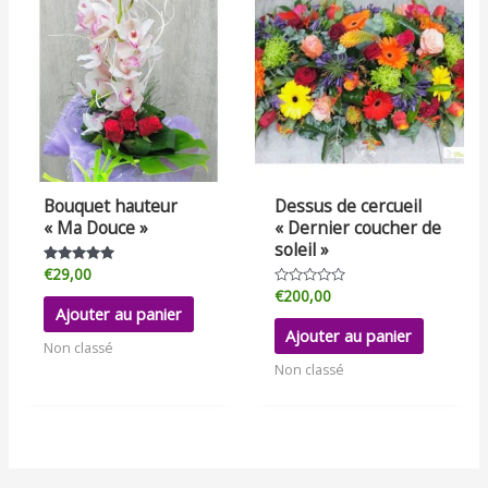
Bouquet hauteur
Dessus de cercueil
« Ma Douce »
« Dernier coucher de
soleil »
€
29,00
Note
5.00
€
200,00
Note
sur 5
0
Ajouter au panier
sur
Ajouter au panier
5
Non classé
Non classé