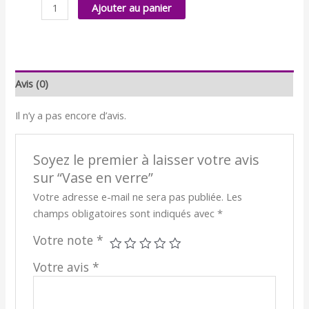
quantité
Ajouter au panier
de
Vase
en
verre
Avis (0)
Il n’y a pas encore d’avis.
Soyez le premier à laisser votre avis
sur “Vase en verre”
Votre adresse e-mail ne sera pas publiée.
Les
champs obligatoires sont indiqués avec
*
Votre note
*
Votre avis
*